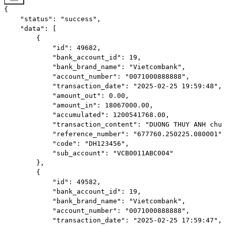
{

    "status": "success",

    "data": [

        {

            "id": 49682,

            "bank_account_id": 19,

            "bank_brand_name": "Vietcombank",

            "account_number": "0071000888888",

            "transaction_date": "2025-02-25 19:59:48",

            "amount_out": 0.00,

            "amount_in": 18067000.00,

            "accumulated": 1200541768.00,

            "transaction_content": "DUONG THUY ANH chuy
            "reference_number": "677760.250225.080001",

            "code": "DH123456",

            "sub_account": "VCB0011ABC004"

        },

        {

            "id": 49582,

            "bank_account_id": 19,

            "bank_brand_name": "Vietcombank",

            "account_number": "0071000888888",

            "transaction_date": "2025-02-25 17:59:47",
