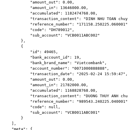
            "amount_out": 0.00,

            "amount_in": 13646000.00,

            "accumulated": 1182474768.00,

            "transaction_content": "DINH NHU TOAN chuye
            "reference_number": "171158.250225.060001",

            "code": "DH789012",

            "sub_account": "VCB0011ABC002"

        },

        {

            "id": 49465,

            "bank_account_id": 19,

            "bank_brand_name": "Vietcombank",

            "account_number": "0071000888888",

            "transaction_date": "2025-02-24 15:59:47",

            "amount_out": 0.00,

            "amount_in": 21782000.00,

            "accumulated": 1168828768.00,

            "transaction_content": "DUONG THUY ANH chuy
            "reference_number": "989543.240225.040001",

            "code": null,

            "sub_account": "VCB0011ABC001"

        }

    ],

    "meta": {
