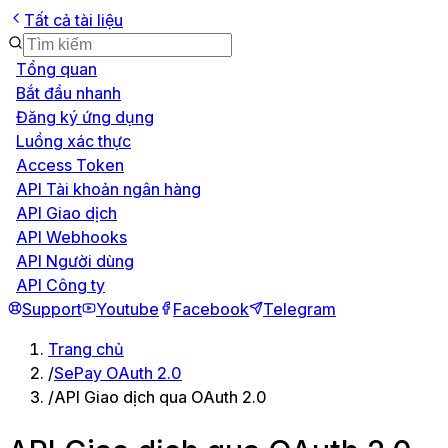
Tất cả tài liệu
Tổng quan
Bắt đầu nhanh
Đăng ký ứng dụng
Luồng xác thực
Access Token
API Tài khoản ngân hàng
API Giao dịch
API Webhooks
API Người dùng
API Công ty
Support
Youtube
Facebook
Telegram
Trang chủ
/
SePay OAuth 2.0
/
API Giao dịch qua OAuth 2.0