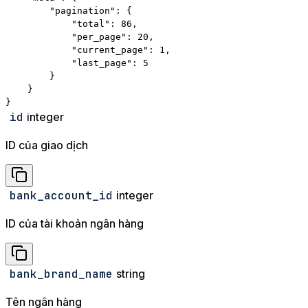
        "pagination": {

            "total": 86,

            "per_page": 20,

            "current_page": 1,

            "last_page": 5

        }

    }

}
id
integer
ID của giao dịch
bank_account_id
integer
ID của tài khoản ngân hàng
bank_brand_name
string
Tên ngân hàng