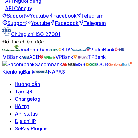
API Người dùng
API Công ty
Support
Youtube
Facebook
Telegram
Support
Youtube
Facebook
Telegram
Chứng chỉ ISO 27001
Đối tác chiến lược
Vietcombank
BIDV
VietinBank
MBBank
ACB
VPBank
TPBank
Sacombank
MSB
OCB
KienlongBank
NAPAS
Hướng dẫn
Tạo QR
Changelog
Hỗ trợ
API status
Địa chỉ IP
SePay Plugins