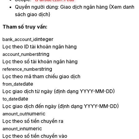
Quyền người dùng: Giao dịch ngân hàng (Xem danh
sách giao dịch)
Tham số truy vấn:
integer
bank_account_id
Lọc theo ID tài khoản ngân hàng
string
account_number
Lọc theo số tài khoản ngân hàng
string
reference_number
Lọc theo mã tham chiếu giao dịch
date
from_date
Lọc giao dịch từ ngày (định dạng YYYY-MM-DD)
date
to_date
Lọc giao dịch đến ngày (định dạng YYYY-MM-DD)
numeric
amount_out
Lọc theo số tiền chuyển ra
numeric
amount_in
Lọc theo số tiền chuyển vào