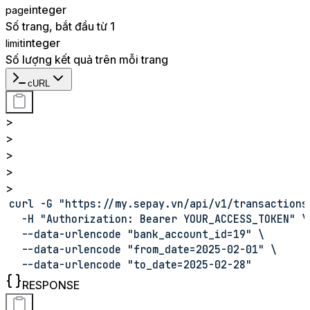
integer
page
Số trang, bắt đầu từ 1
integer
limit
Số lượng kết quả trên mỗi trang
cURL
>
>
>
>
>
curl -G "https://my.sepay.vn/api/v1/transactions
  -H "Authorization: Bearer YOUR_ACCESS_TOKEN" \
  --data-urlencode "bank_account_id=19" \
  --data-urlencode "from_date=2025-02-01" \
  --data-urlencode "to_date=2025-02-28"
RESPONSE