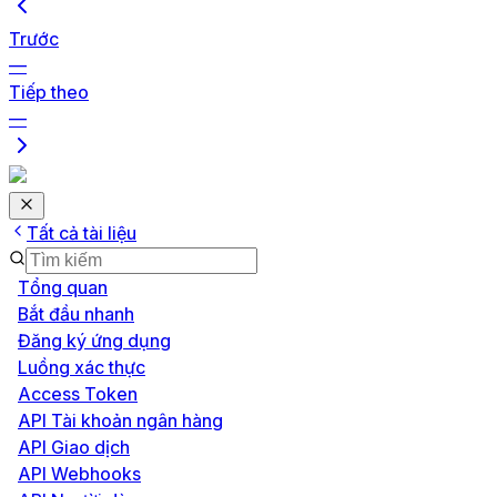
Trước
—
Tiếp theo
—
Tất cả tài liệu
Tổng quan
Bắt đầu nhanh
Đăng ký ứng dụng
Luồng xác thực
Access Token
API Tài khoản ngân hàng
API Giao dịch
API Webhooks