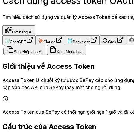
Cách dùng access token OAuth
Tìm hiểu cách sử dụng và quản lý Access Token để xác thự
Mở bằng AI
ChatGPT
Claude
Perplexity
Grok
|
|
Sao chép cho AI
Xem Markdown
Giới thiệu về Access Token
Access Token là chuỗi ký tự được SePay cấp cho ứng dụng 
cập vào các API của SePay thay mặt cho người dùng.
Access Token của SePay có thời hạn giới hạn 1 giờ và đi kè
Cấu trúc của Access Token