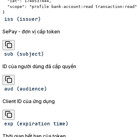
  "iat": 1740537444,

  "scope": "profile bank-account:read transaction:read"

}
iss (issuer)
SePay - đơn vị cấp token
sub (subject)
ID của người dùng đã cấp quyền
aud (audience)
Client ID của ứng dụng
exp (expiration time)
Thời gian hết hạn của token