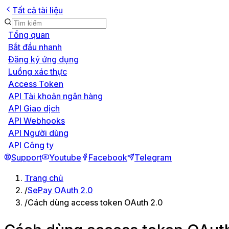
Tất cả tài liệu
Tổng quan
Bắt đầu nhanh
Đăng ký ứng dụng
Luồng xác thực
Access Token
API Tài khoản ngân hàng
API Giao dịch
API Webhooks
API Người dùng
API Công ty
Support
Youtube
Facebook
Telegram
Trang chủ
/
SePay OAuth 2.0
/
Cách dùng access token OAuth 2.0