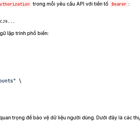
trong mỗi yêu cầu API với tiền tố
:
uthorization
Bearer
CJ9...
ữ lập trình phổ biến:
ounts" \
quan trọng để bảo vệ dữ liệu người dùng. Dưới đây là các thự