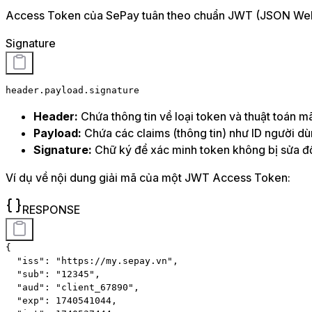
Access Token của SePay tuân theo chuẩn JWT (JSON Web 
Signature
header.payload.signature
Header:
Chứa thông tin về loại token và thuật toán m
Payload:
Chứa các claims (thông tin) như ID người dù
Signature:
Chữ ký để xác minh token không bị sửa đ
Ví dụ về nội dung giải mã của một JWT Access Token:
RESPONSE
{

  "iss": "https://my.sepay.vn",

  "sub": "12345",

  "aud": "client_67890",

  "exp": 1740541044,
