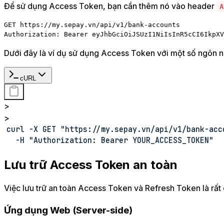
Để sử dụng Access Token, bạn cần thêm nó vào header
A
GET https://my.sepay.vn/api/v1/bank-accounts

Authorization: Bearer eyJhbGciOiJSUzI1NiIsInR5cCI6IkpXV
Dưới đây là ví dụ sử dụng Access Token với một số ngôn ng
cURL
>
>
curl -X GET "https://my.sepay.vn/api/v1/bank-acc
  -H "Authorization: Bearer YOUR_ACCESS_TOKEN"
Lưu trữ Access Token an toàn
Việc lưu trữ an toàn Access Token và Refresh Token là rất 
Ứng dụng Web (Server-side)