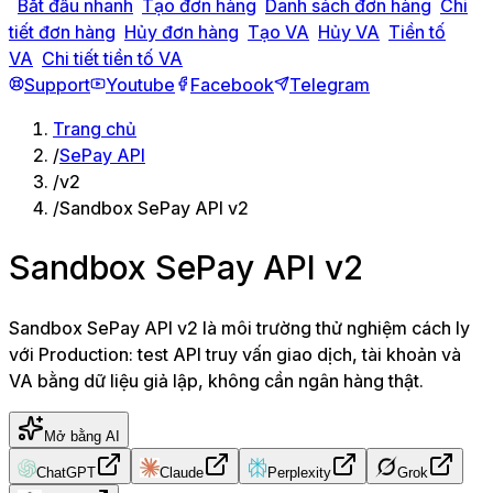
Bắt đầu nhanh
Tạo đơn hàng
Danh sách đơn hàng
Chi
tiết đơn hàng
Hủy đơn hàng
Tạo VA
Hủy VA
Tiền tố
VA
Chi tiết tiền tố VA
Support
Youtube
Facebook
Telegram
Trang chủ
/
SePay API
/
v2
/
Sandbox SePay API v2
Sandbox SePay API v2
Sandbox SePay API v2 là môi trường thử nghiệm cách ly
với Production: test API truy vấn giao dịch, tài khoản và
VA bằng dữ liệu giả lập, không cần ngân hàng thật.
Mở bằng AI
ChatGPT
Claude
Perplexity
Grok