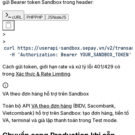
gửi Bearer token Sandbox trong header:
cURL
PHP
PHP
JS
NodeJS
>
>
curl https://userapi-sandbox.sepay.vn/v2/transac
  -H 'Authorization: Bearer YOUR_SANDBOX_TOKEN'
Cách gửi token, giới hạn rate và xử lý lỗi 401/429 có
trong
Xác thực & Rate Limiting
.
VA theo đơn hàng hỗ trợ trên Sandbox
Toàn bộ API
VA theo đơn hàng
(BIDV, Sacombank,
Vietcombank) hỗ trợ trên Sandbox: tạo đơn hàng, tiền tố
VA, terminal và giả lập thanh toán trong Test mode.