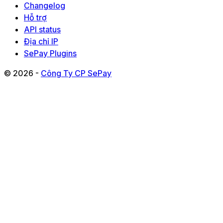
Changelog
Hỗ trợ
API status
Địa chỉ IP
SePay Plugins
© 2026 -
Công Ty CP SePay