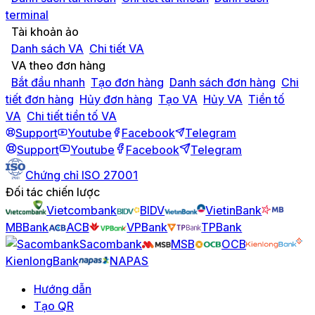
terminal
Tài khoản ảo
Danh sách VA
Chi tiết VA
VA theo đơn hàng
Bắt đầu nhanh
Tạo đơn hàng
Danh sách đơn hàng
Chi
tiết đơn hàng
Hủy đơn hàng
Tạo VA
Hủy VA
Tiền tố
VA
Chi tiết tiền tố VA
Support
Youtube
Facebook
Telegram
Support
Youtube
Facebook
Telegram
Chứng chỉ ISO 27001
Đối tác chiến lược
Vietcombank
BIDV
VietinBank
MBBank
ACB
VPBank
TPBank
Sacombank
MSB
OCB
KienlongBank
NAPAS
Hướng dẫn
Tạo QR