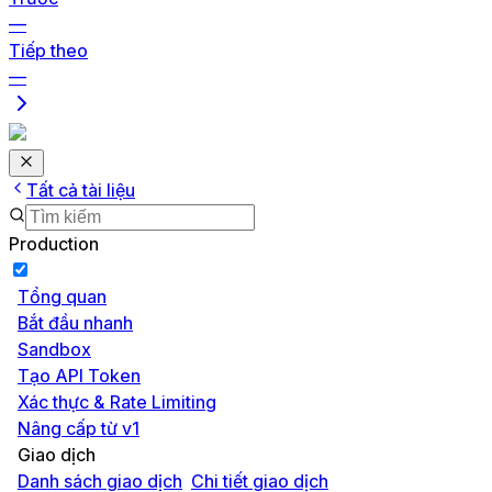
—
Tiếp theo
—
Tất cả tài liệu
Production
Tổng quan
Bắt đầu nhanh
Sandbox
Tạo API Token
Xác thực & Rate Limiting
Nâng cấp từ v1
Giao dịch
Danh sách giao dịch
Chi tiết giao dịch