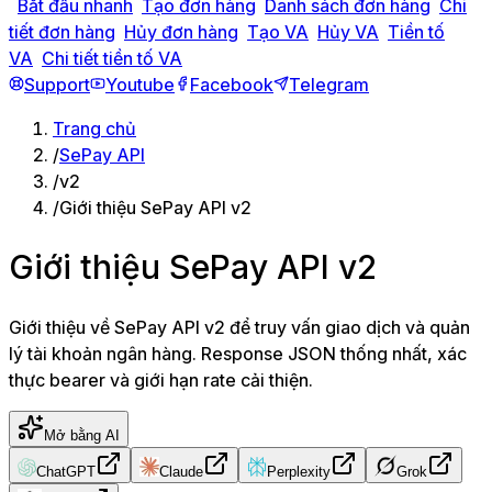
Bắt đầu nhanh
Tạo đơn hàng
Danh sách đơn hàng
Chi
tiết đơn hàng
Hủy đơn hàng
Tạo VA
Hủy VA
Tiền tố
VA
Chi tiết tiền tố VA
Support
Youtube
Facebook
Telegram
Trang chủ
/
SePay API
/
v2
/
Giới thiệu SePay API v2
Giới thiệu SePay API v2
Giới thiệu về SePay API v2 để truy vấn giao dịch và quản
lý tài khoản ngân hàng. Response JSON thống nhất, xác
thực bearer và giới hạn rate cải thiện.
Mở bằng AI
ChatGPT
Claude
Perplexity
Grok