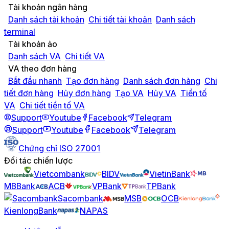
Tài khoản ngân hàng
Danh sách tài khoản
Chi tiết tài khoản
Danh sách
terminal
Tài khoản ảo
Danh sách VA
Chi tiết VA
VA theo đơn hàng
Bắt đầu nhanh
Tạo đơn hàng
Danh sách đơn hàng
Chi
tiết đơn hàng
Hủy đơn hàng
Tạo VA
Hủy VA
Tiền tố
VA
Chi tiết tiền tố VA
Support
Youtube
Facebook
Telegram
Support
Youtube
Facebook
Telegram
Chứng chỉ ISO 27001
Đối tác chiến lược
Vietcombank
BIDV
VietinBank
MBBank
ACB
VPBank
TPBank
Sacombank
MSB
OCB
KienlongBank
NAPAS