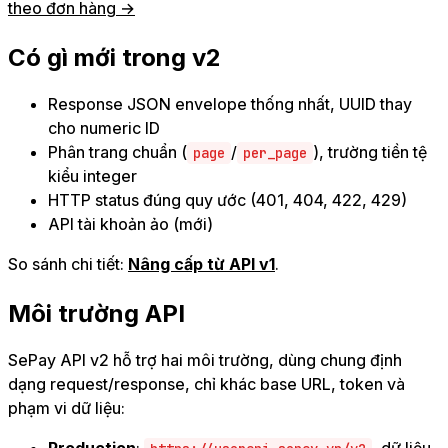
theo đơn hàng →
Có gì mới trong v2
Response JSON envelope thống nhất, UUID thay
cho numeric ID
Phân trang chuẩn (
/
), trường tiền tệ
page
per_page
kiểu integer
HTTP status đúng quy ước (401, 404, 422, 429)
API tài khoản ảo (mới)
So sánh chi tiết:
Nâng cấp từ API v1
.
Môi trường API
SePay API v2 hỗ trợ hai môi trường, dùng chung định
dạng request/response, chỉ khác base URL, token và
phạm vi dữ liệu:
Production
:
, dữ liệu