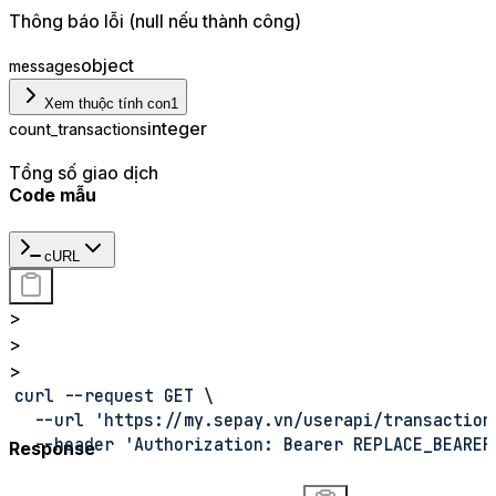
Thông báo lỗi (null nếu thành công)
object
messages
Xem thuộc tính con
1
integer
count_transactions
Tổng số giao dịch
Code mẫu
cURL
>
>
>
curl --request GET \
  --url 'https://my.sepay.vn/userapi/transaction
  --header 'Authorization: Bearer REPLACE_BEARER
Response