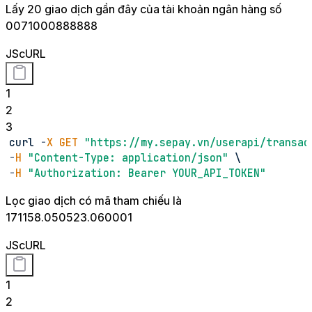
Lấy 20 giao dịch gần đây của tài khoản ngân hàng số
0071000888888
JS
cURL
1
2
3
curl 
-
X
GET
"https://my.sepay.vn/userapi/transac
-
H
"Content-Type: application/json"
 \
-
H
"Authorization: Bearer YOUR_API_TOKEN"
Lọc giao dịch có mã tham chiếu là
171158.050523.060001
JS
cURL
1
2