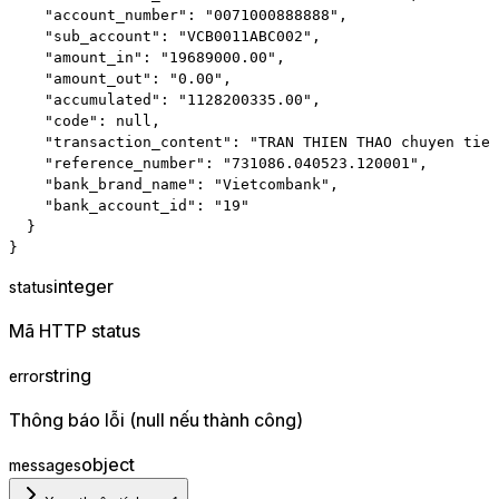
"account_number"
:
"0071000888888"
,
"sub_account"
:
"VCB0011ABC002"
,
"amount_in"
:
"19689000.00"
,
"amount_out"
:
"0.00"
,
"accumulated"
:
"1128200335.00"
,
"code"
:
null
,
"transaction_content"
:
"TRAN THIEN THAO chuyen tien
"reference_number"
:
"731086.040523.120001"
,
"bank_brand_name"
:
"Vietcombank"
,
"bank_account_id"
:
"19"
}
}
integer
status
Mã HTTP status
string
error
Thông báo lỗi (null nếu thành công)
object
messages