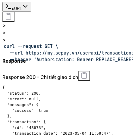
cURL
>
>
>
curl --request GET \
  --url https://my.sepay.vn/userapi/transactions
  --header 'Authorization: Bearer REPLACE_BEARER
Response
Response 200 - Chi tiết giao dịch
{
"status"
:
200
,
"error"
:
null
,
"messages"
:
{
"success"
:
true
}
,
"transaction"
:
{
"id"
:
"48673"
,
"transaction_date"
:
"2023-05-04 11:59:47"
,