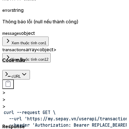
string
error
Thông báo lỗi (null nếu thành công)
object
messages
Xem thuộc tính con
1
array<object>
transactions
Code mẫu
Xem thuộc tính con
12
cURL
>
>
>
curl --request GET \
  --url 'https://my.sepay.vn/userapi/transaction
  --header 'Authorization: Bearer REPLACE_BEARER
Response