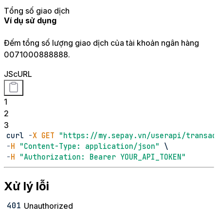
Tổng số giao dịch
Ví dụ sử dụng
Đếm tổng số lượng giao dịch của tài khoản ngân hàng
0071000888888.
JS
cURL
1
2
3
curl 
-
X
GET
"https://my.sepay.vn/userapi/transac
-
H
"Content-Type: application/json"
 \
-
H
"Authorization: Bearer YOUR_API_TOKEN"
Xử lý lỗi
401
Unauthorized