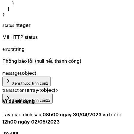
}
]
}
integer
status
Mã HTTP status
string
error
Thông báo lỗi (null nếu thành công)
object
messages
Xem thuộc tính con
1
array<object>
transactions
Ví dụ sử dụng
Xem thuộc tính con
12
Lấy giao dịch sau
08h00 ngày 30/04/2023
và trước
12h00 ngày 02/05/2023
JS
cURL