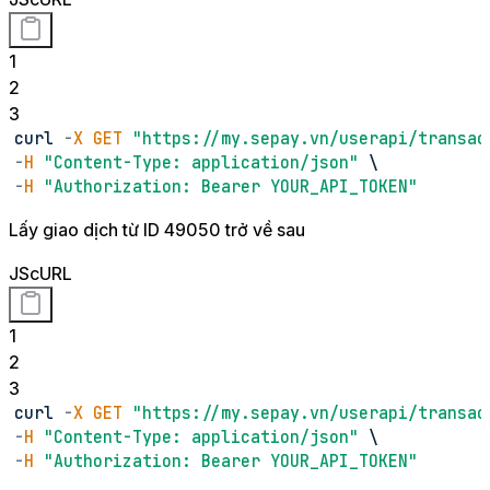
1
2
3
curl 
-
X
GET
"https://my.sepay.vn/userapi/transac
-
H
"Content-Type: application/json"
 \
-
H
"Authorization: Bearer YOUR_API_TOKEN"
Lấy giao dịch từ ID 49050 trở về sau
JS
cURL
1
2
3
curl 
-
X
GET
"https://my.sepay.vn/userapi/transac
-
H
"Content-Type: application/json"
 \
-
H
"Authorization: Bearer YOUR_API_TOKEN"