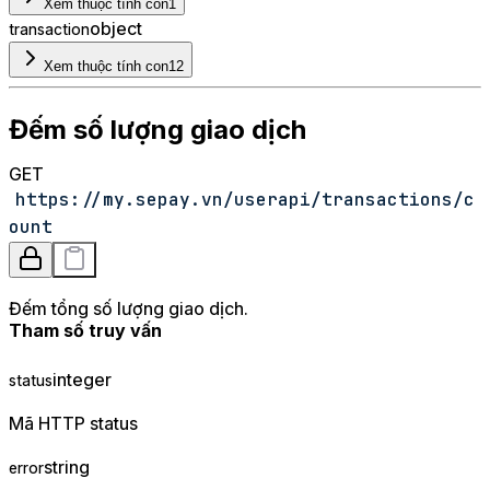
Xem thuộc tính con
1
object
transaction
Xem thuộc tính con
12
Đếm số lượng giao dịch
GET
https://my.sepay.vn/userapi/transactions/c
ount
Đếm tổng số lượng giao dịch.
Tham số truy vấn
integer
status
Mã HTTP status
string
error