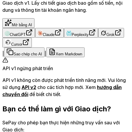
Giao dịch v1. Lấy chi tiết giao dịch bao gồm số tiền, nội
dung và thông tin tài khoản ngân hàng.
Mở bằng AI
ChatGPT
Claude
Perplexity
Grok
Cursor
|
|
Sao chép cho AI
Xem Markdown
API v1 ngừng phát triển
API v1 không còn được phát triển tính năng mới. Vui lòng
sử dụng
API v2
cho các tích hợp mới. Xem
hướng dẫn
chuyển đổi
để biết chi tiết.
Bạn có thể làm gì với Giao dịch?
SePay cho phép bạn thực hiện những truy vấn sau với
Giao dịch: