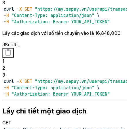
3
curl 
-
X
GET
"https://my.sepay.vn/userapi/transac
-
H
"Content-Type: application/json"
 \
-
H
"Authorization: Bearer YOUR_API_TOKEN"
Lấy các giao dịch với số tiền chuyển vào là 16,848,000
JS
cURL
1
2
3
curl 
-
X
GET
"https://my.sepay.vn/userapi/transac
-
H
"Content-Type: application/json"
 \
-
H
"Authorization: Bearer YOUR_API_TOKEN"
Lấy chi tiết một giao dịch
GET