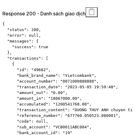
Response 200 - Danh sách giao dịch
{
"status"
:
200
,
"error"
:
null
,
"messages"
:
{
"success"
:
true
}
,
"transactions"
:
[
{
"id"
:
"49682"
,
"bank_brand_name"
:
"Vietcombank"
,
"account_number"
:
"0071000888888"
,
"transaction_date"
:
"2023-05-05 19:59:48"
,
"amount_out"
:
"0.00"
,
"amount_in"
:
"18067000.00"
,
"accumulated"
:
"1200541768.00"
,
"transaction_content"
:
"DUONG THUY ANH chuyen tie
"reference_number"
:
"677760.050523.080001"
,
"code"
:
null
,
"sub_account"
:
"VCB0011ABC004"
,
"bank_account_id"
:
"19"