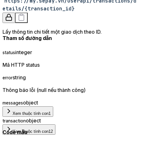
https://my.sepay.vn/userapi/transactions/d
etails/
{transaction_id}
Lấy thông tin chi tiết một giao dịch theo ID.
Tham số đường dẫn
integer
status
Mã HTTP status
string
error
Thông báo lỗi (null nếu thành công)
object
messages
Xem thuộc tính con
1
object
transaction
Code mẫu
Xem thuộc tính con
12