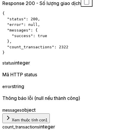
Response 200 - Số lượng giao dịch
{
"status"
:
200
,
"error"
:
null
,
"messages"
:
{
"success"
:
true
}
,
"count_transactions"
:
2322
}
integer
status
Mã HTTP status
string
error
Thông báo lỗi (null nếu thành công)
object
messages
Xem thuộc tính con
1
integer
count_transactions