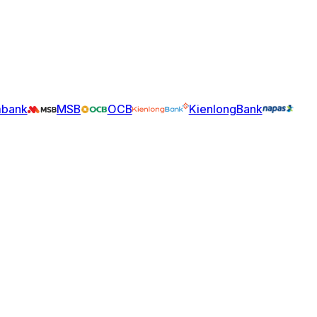
bank
MSB
OCB
KienlongBank