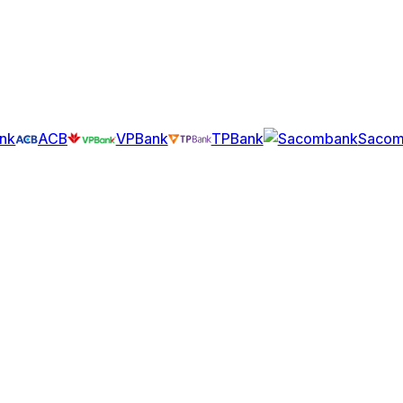
nk
ACB
VPBank
TPBank
Sacom