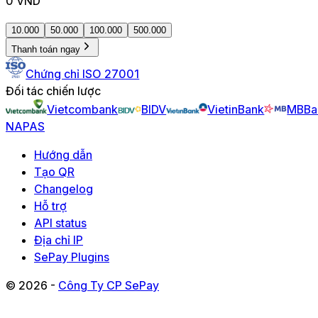
0
VND
10.000
50.000
100.000
500.000
Thanh toán ngay
Chứng chỉ ISO 27001
Đối tác chiến lược
Vietcombank
BIDV
VietinBank
MBBa
NAPAS
Hướng dẫn
Tạo QR
Changelog
Hỗ trợ
API status
Địa chỉ IP
SePay Plugins
© 2026 -
Công Ty CP SePay