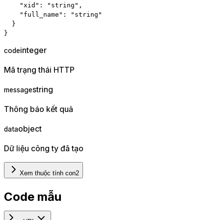
"xid"
:
"string"
,
"full_name"
:
"string"
}
}
integer
code
Mã trạng thái HTTP
string
message
Thông báo kết quả
object
data
Dữ liệu công ty đã tạo
Xem thuộc tính con
2
Code mẫu