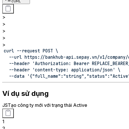
cURL
>
>
>
>
>
curl --request POST \
  --url https://bankhub-api.sepay.vn/v1/company/
  --header 'Authorization: Bearer REPLACE_BEARER
  --header 'content-type: application/json' \
  --data '{"full_name":"string","status":"Active
Ví dụ sử dụng
JS
Tạo công ty mới với trạng thái Active
1
2