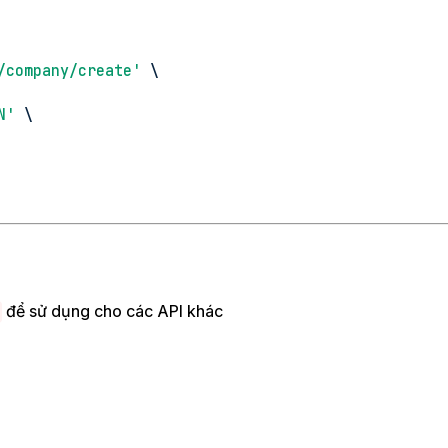
/company/create'
 \
N'
 \
để sử dụng cho các API khác