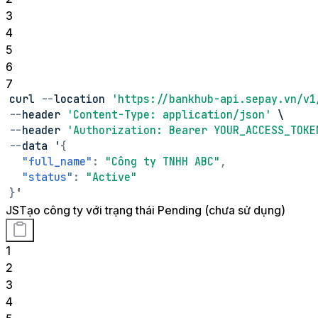
3
4
5
6
7
curl 
--
location 
'https://bankhub-api.sepay.vn/v1
--
header 
'Content-Type: application/json'
 \
--
header 
'Authorization: Bearer YOUR_ACCESS_TOKE
--
data '
{
"full_name"
:
"Công ty TNHH ABC"
,
"status"
:
"Active"
}
'
JS
Tạo công ty với trạng thái Pending (chưa sử dụng)
1
2
3
4