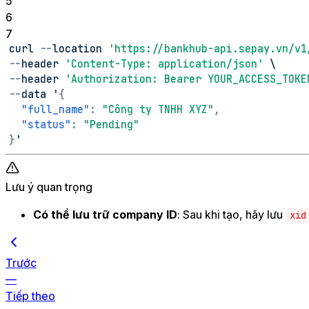
5
6
7
curl 
--
location 
'https://bankhub-api.sepay.vn/v1
--
header 
'Content-Type: application/json'
 \
--
header 
'Authorization: Bearer YOUR_ACCESS_TOKE
--
data '
{
"full_name"
:
"Công ty TNHH XYZ"
,
"status"
:
"Pending"
}
'
Lưu ý quan trọng
Có thể lưu trữ company ID
: Sau khi tạo, hãy lưu
xid
Trước
—
Tiếp theo