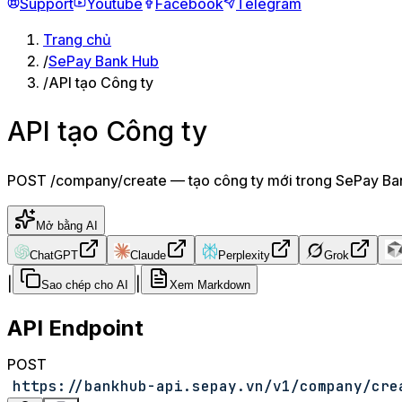
Support
Youtube
Facebook
Telegram
Trang chủ
/
SePay Bank Hub
/
API tạo Công ty
API tạo Công ty
POST /company/create — tạo công ty mới trong SePay Bank 
Mở bằng AI
ChatGPT
Claude
Perplexity
Grok
|
|
Sao chép cho AI
Xem Markdown
API Endpoint
POST
https://bankhub-api.sepay.vn/v1/company/cre