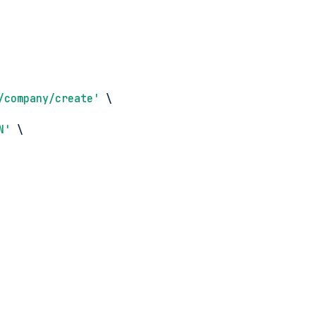
/company/create'
 \
N'
 \