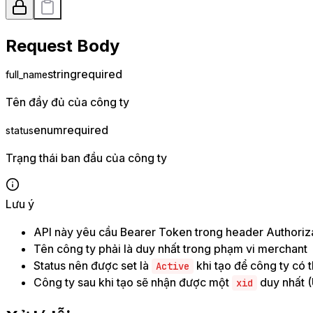
Request Body
string
required
full_name
Tên đầy đủ của công ty
enum
required
status
Trạng thái ban đầu của công ty
Lưu ý
API này yêu cầu Bearer Token trong header Authoriz
Tên công ty phải là duy nhất trong phạm vi merchant
Status nên được set là
khi tạo để công ty có 
Active
Công ty sau khi tạo sẽ nhận được một
duy nhất (
xid