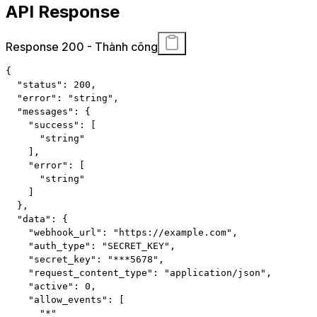
API Response
Response 200 - Thành công
{
"status"
:
200
,
"error"
:
"string"
,
"messages"
:
{
"success"
:
[
"string"
]
,
"error"
:
[
"string"
]
}
,
"data"
:
{
"webhook_url"
:
"https://example.com"
,
"auth_type"
:
"SECRET_KEY"
,
"secret_key"
:
"***5678"
,
"request_content_type"
:
"application/json"
,
"active"
:
0
,
"allow_events"
:
[
"*"