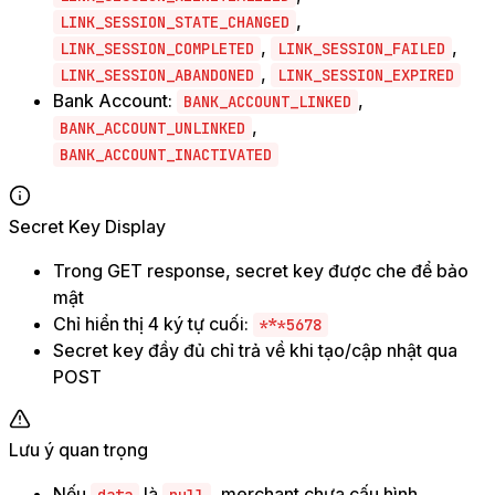
,
LINK_SESSION_STATE_CHANGED
,
,
LINK_SESSION_COMPLETED
LINK_SESSION_FAILED
,
LINK_SESSION_ABANDONED
LINK_SESSION_EXPIRED
Bank Account:
,
BANK_ACCOUNT_LINKED
,
BANK_ACCOUNT_UNLINKED
BANK_ACCOUNT_INACTIVATED
Secret Key Display
Trong GET response, secret key được che để bảo
mật
Chỉ hiển thị 4 ký tự cuối:
***5678
Secret key đầy đủ chỉ trả về khi tạo/cập nhật qua
POST
Lưu ý quan trọng
Nếu
là
, merchant chưa cấu hình
data
null