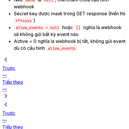
webhook
Secret key được mask trong GET response (hiển thị
)
***xxxx
hoặc
nghĩa là webhook
allow_events = null
[]
sẽ không gửi bất kỳ event nào
Active = 0 nghĩa là webhook bị tắt, không gửi event
dù có cấu hình
allow_events
Trước
—
Tiếp theo
—
Trước
—
Tiếp theo