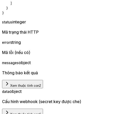
]
}
}
integer
status
Mã trạng thái HTTP
string
error
Mã lỗi (nếu có)
object
messages
Thông báo kết quả
Xem thuộc tính con
2
object
data
Cấu hình webhook (secret key được che)