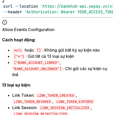
2
curl 
--
location 
'https://bankhub-api.sepay.vn/v1
--
header 
'Authorization: Bearer YOUR_ACCESS_TOKE
Allow Events Configuration
Cách hoạt động:
hoặc
: Không gửi bất kỳ sự kiện nào
null
[]
: Gửi tất cả 13 loại sự kiện
["*"]
["BANK_ACCOUNT_LINKED",
: Chỉ gửi các sự kiện cụ
"BANK_ACCOUNT_UNLINKED"]
thể
13 loại sự kiện:
Link Token:
,
LINK_TOKEN_CREATED
,
LINK_TOKEN_REVOKED
LINK_TOKEN_EXPIRED
Link Session:
,
LINK_SESSION_INITIALIZED
,
LINK_SESSION_REINITIALIZED