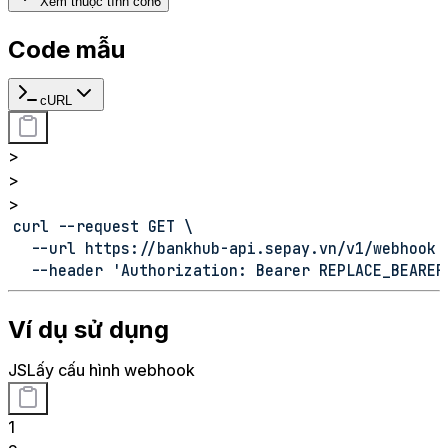
Xem thuộc tính con
6
Code mẫu
cURL
>
>
>
curl --request GET \
  --url https://bankhub-api.sepay.vn/v1/webhook 
  --header 'Authorization: Bearer REPLACE_BEARER
Ví dụ sử dụng
JS
Lấy cấu hình webhook
1