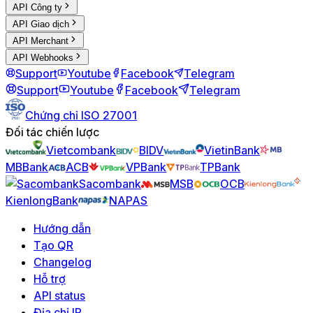
API Công ty
API Giao dịch
API Merchant
API Webhooks
Support
Youtube
Facebook
Telegram
Support
Youtube
Facebook
Telegram
Chứng chỉ ISO 27001
Đối tác chiến lược
Vietcombank
BIDV
VietinBank
MBBank
ACB
VPBank
TPBank
Sacombank
MSB
OCB
KienlongBank
NAPAS
Hướng dẫn
Tạo QR
Changelog
Hỗ trợ
API status
Địa chỉ IP