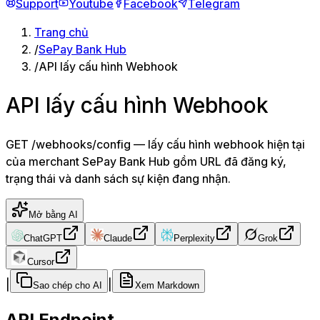
Support
Youtube
Facebook
Telegram
Trang chủ
/
SePay Bank Hub
/
API lấy cấu hình Webhook
API lấy cấu hình Webhook
GET /webhooks/config — lấy cấu hình webhook hiện tại
của merchant SePay Bank Hub gồm URL đã đăng ký,
trạng thái và danh sách sự kiện đang nhận.
Mở bằng AI
ChatGPT
Claude
Perplexity
Grok
Cursor
|
|
Sao chép cho AI
Xem Markdown
API Endpoint